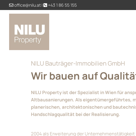
office@nilu.at
|
+43 1 86 55 155


NILU Bauträger-Immobilien GmbH
Wir bauen auf Qualitä
NILU Property ist der Spezialist in Wien für an
Altbausanierungen. Als eigentümergeführtes, m
planerischen, architektonischen und bautechni
Handschlagqualität bei der Realisierung.
2004 als Erweiterung der Unternehmenstätigkeit v