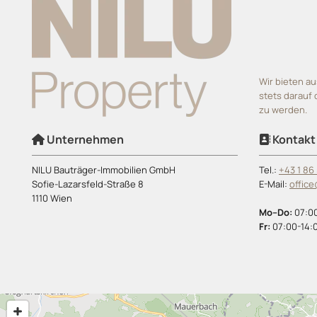
Wir bieten a
stets darauf
zu werden.
Unternehmen
Kontakt


NILU Bauträger-Immobilien GmbH
Tel.:
+43 1 86
Sofie-Lazarsfeld-Straße 8
E-Mail:
office
1110 Wien
Mo–Do:
07:0
Fr:
07:00-14: